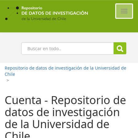
Ir
al
Cambi
contenido
naveg
principal
Buscar
Repositorio de datos de investigación de la Universidad de
Chile
>
Cuenta - Repositorio de
datos de investigación
de la Universidad de
Chile