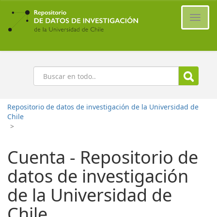
Ir
al
Cambi
contenido
naveg
principal
Buscar
Repositorio de datos de investigación de la Universidad de
Chile
>
Cuenta - Repositorio de
datos de investigación
de la Universidad de
Chile