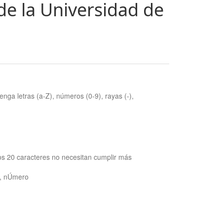
de la Universidad de
nga letras (a-Z), números (0-9), rayas (-),
os 20 caracteres no necesitan cumplir más
ra, nÚmero