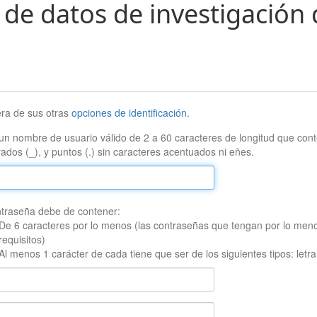
 de datos de investigación 
era de sus otras
opciones de identificación
.
un nombre de usuario válido de 2 a 60 caracteres de longitud que conte
ados (_), y puntos (.) sin caracteres acentuados ni eñes.
traseña debe de contener:
De 6 caracteres por lo menos (las contraseñas que tengan por lo men
requisitos)
Al menos 1 carácter de cada tiene que ser de los siguientes tipos: let