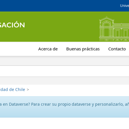
Unive
Acerca de
Buenas prácticas
Contacto
idad de Chile
>
 en Dataverse? Para crear su propio dataverse y personalizarlo, aña