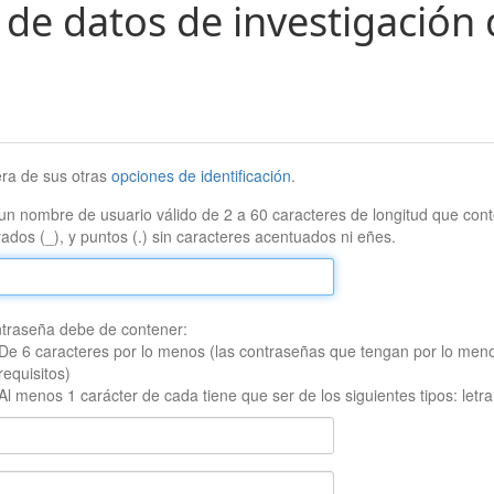
 de datos de investigación 
era de sus otras
opciones de identificación
.
un nombre de usuario válido de 2 a 60 caracteres de longitud que conte
ados (_), y puntos (.) sin caracteres acentuados ni eñes.
traseña debe de contener:
De 6 caracteres por lo menos (las contraseñas que tengan por lo men
requisitos)
Al menos 1 carácter de cada tiene que ser de los siguientes tipos: let