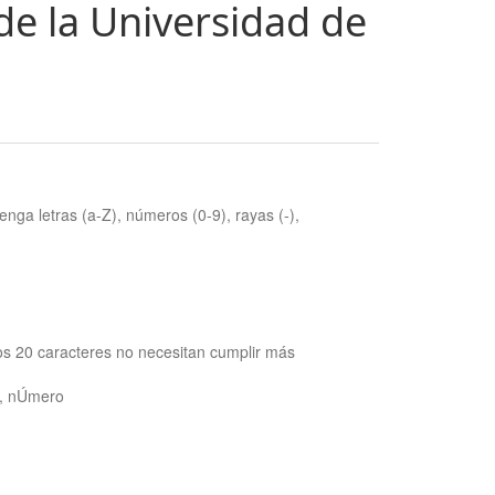
de la Universidad de
nga letras (a-Z), números (0-9), rayas (-),
os 20 caracteres no necesitan cumplir más
ra, nÚmero