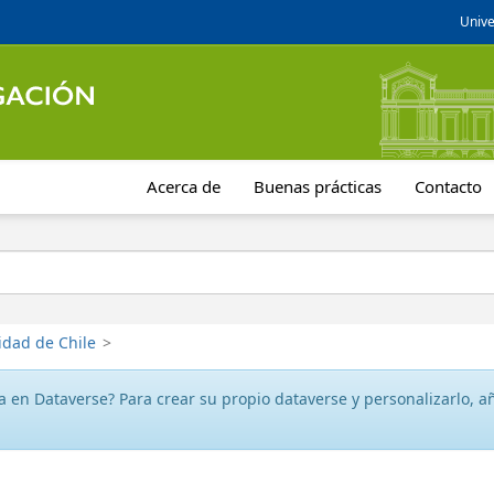
Unive
Acerca de
Buenas prácticas
Contacto
idad de Chile
>
 en Dataverse? Para crear su propio dataverse y personalizarlo, aña