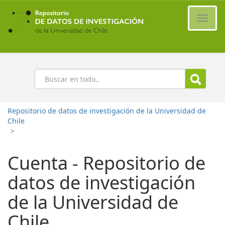
Ir
al
Cambi
contenido
naveg
principal
Buscar
Repositorio de datos de investigación de la Universidad de
Chile
>
Cuenta - Repositorio de
datos de investigación
de la Universidad de
Chile