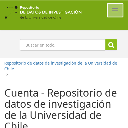
Ir
al
Cambi
contenido
naveg
principal
Buscar
Repositorio de datos de investigación de la Universidad de
Chile
>
Cuenta - Repositorio de
datos de investigación
de la Universidad de
Chile