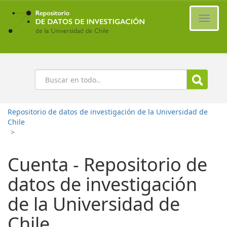
Ir
al
Cambi
contenido
naveg
principal
Buscar
Repositorio de datos de investigación de la Universidad de
Chile
>
Cuenta - Repositorio de
datos de investigación
de la Universidad de
Chile