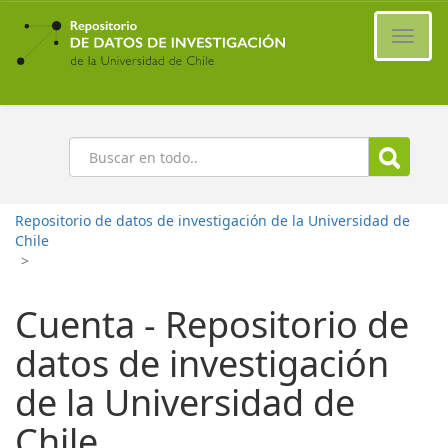
Ir
al
Cambi
contenido
naveg
principal
Buscar
Repositorio de datos de investigación de la Universidad de
Chile
>
Cuenta - Repositorio de
datos de investigación
de la Universidad de
Chile