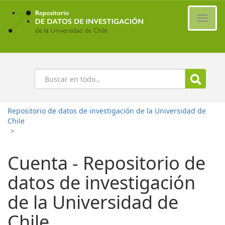
Ir
al
Cambi
contenido
naveg
principal
Buscar
Repositorio de datos de investigación de la Universidad de
Chile
>
Cuenta - Repositorio de
datos de investigación
de la Universidad de
Chile