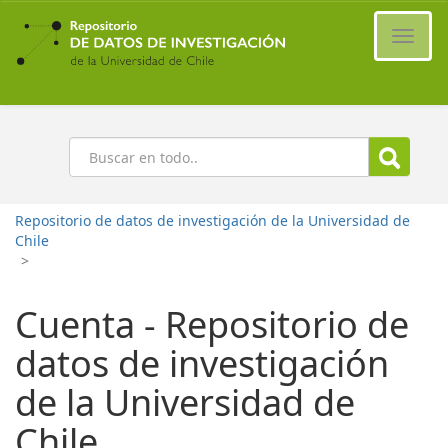
Ir
al
Cambi
contenido
naveg
principal
Buscar
Repositorio de datos de investigación de la Universidad de
Chile
>
Cuenta - Repositorio de
datos de investigación
de la Universidad de
Chile