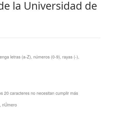
de la Universidad de
nga letras (a-Z), números (0-9), rayas (-),
os 20 caracteres no necesitan cumplir más
ra, nÚmero