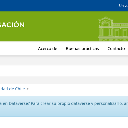
Unive
Acerca de
Buenas prácticas
Contacto
idad de Chile
>
 en Dataverse? Para crear su propio dataverse y personalizarlo, aña