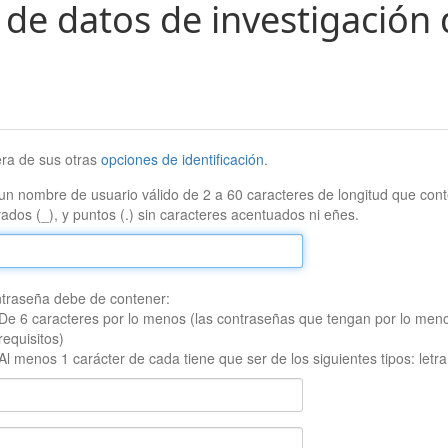
 de datos de investigación 
era de sus otras
opciones de identificación
.
un nombre de usuario válido de 2 a 60 caracteres de longitud que conte
ados (_), y puntos (.) sin caracteres acentuados ni eñes.
traseña debe de contener:
De 6 caracteres por lo menos (las contraseñas que tengan por lo men
requisitos)
Al menos 1 carácter de cada tiene que ser de los siguientes tipos: let