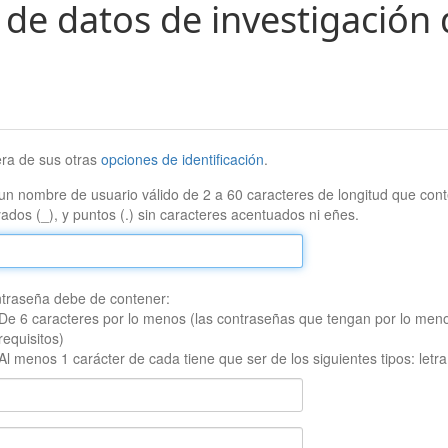
 de datos de investigación 
era de sus otras
opciones de identificación
.
un nombre de usuario válido de 2 a 60 caracteres de longitud que conte
ados (_), y puntos (.) sin caracteres acentuados ni eñes.
traseña debe de contener:
De 6 caracteres por lo menos (las contraseñas que tengan por lo men
requisitos)
Al menos 1 carácter de cada tiene que ser de los siguientes tipos: let