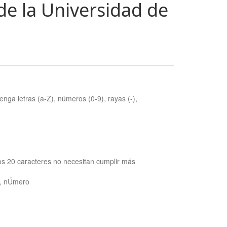
de la Universidad de
nga letras (a-Z), números (0-9), rayas (-),
os 20 caracteres no necesitan cumplir más
ra, nÚmero