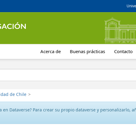
Unive
Acerca de
Buenas prácticas
Contacto
idad de Chile
>
 en Dataverse? Para crear su propio dataverse y personalizarlo, aña