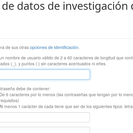
 de datos de investigación 
era de sus otras
opciones de identificación
.
un nombre de usuario válido de 2 a 60 caracteres de longitud que conte
ados (_), y puntos (.) sin caracteres acentuados ni eñes.
traseña debe de contener:
De 6 caracteres por lo menos (las contraseñas que tengan por lo men
requisitos)
Al menos 1 carácter de cada tiene que ser de los siguientes tipos: let