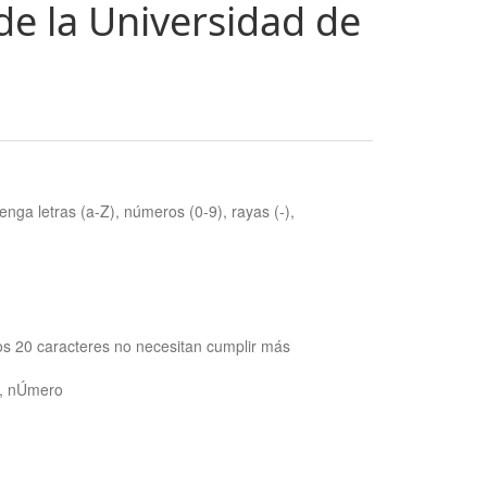
de la Universidad de
nga letras (a-Z), números (0-9), rayas (-),
os 20 caracteres no necesitan cumplir más
ra, nÚmero