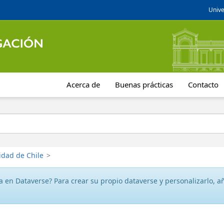
Unive
Acerca de
Buenas prácticas
Contacto
idad de Chile
>
 en Dataverse? Para crear su propio dataverse y personalizarlo, aña