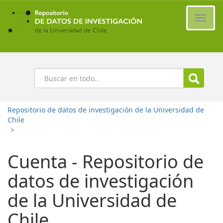
Ir
al
Cambi
contenido
naveg
principal
Buscar
Repositorio de datos de investigación de la Universidad de
Chile
>
Cuenta - Repositorio de
datos de investigación
de la Universidad de
Chile