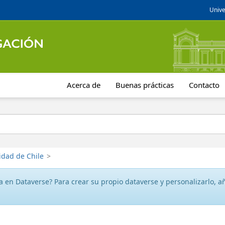
Unive
Acerca de
Buenas prácticas
Contacto
idad de Chile
>
 en Dataverse? Para crear su propio dataverse y personalizarlo, aña