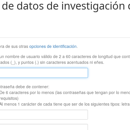
 de datos de investigación 
era de sus otras
opciones de identificación
.
un nombre de usuario válido de 2 a 60 caracteres de longitud que conte
ados (_), y puntos (.) sin caracteres acentuados ni eñes.
traseña debe de contener:
De 6 caracteres por lo menos (las contraseñas que tengan por lo men
requisitos)
Al menos 1 carácter de cada tiene que ser de los siguientes tipos: let