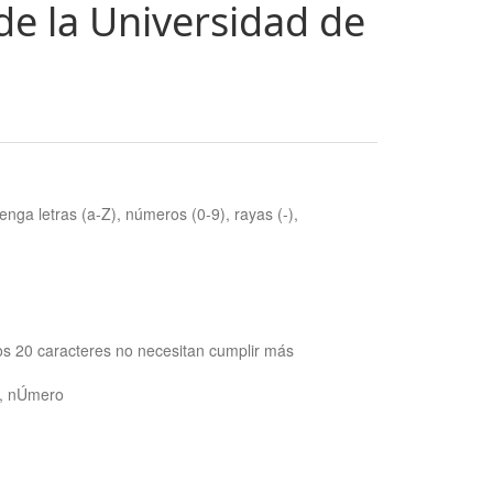
de la Universidad de
nga letras (a-Z), números (0-9), rayas (-),
os 20 caracteres no necesitan cumplir más
ra, nÚmero