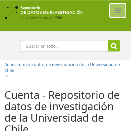
Ir
al
Cambi
contenido
naveg
principal
Buscar
Repositorio de datos de investigación de la Universidad de
Chile
>
Cuenta - Repositorio de
datos de investigación
de la Universidad de
Chile