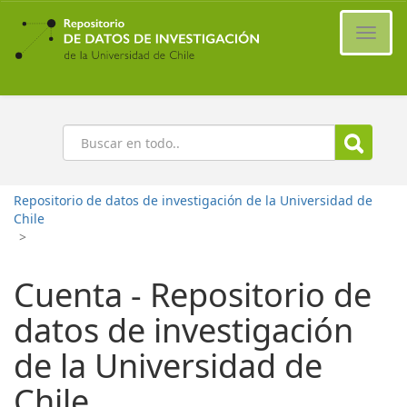
Ir
al
Cambi
contenido
naveg
principal
Buscar
Repositorio de datos de investigación de la Universidad de
Chile
>
Cuenta - Repositorio de
datos de investigación
de la Universidad de
Chile