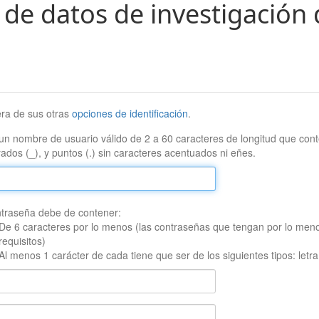
 de datos de investigación 
era de sus otras
opciones de identificación
.
un nombre de usuario válido de 2 a 60 caracteres de longitud que conte
ados (_), y puntos (.) sin caracteres acentuados ni eñes.
traseña debe de contener:
De 6 caracteres por lo menos (las contraseñas que tengan por lo men
requisitos)
Al menos 1 carácter de cada tiene que ser de los siguientes tipos: let