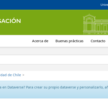
Unive
Acerca de
Buenas prácticas
Contacto
idad de Chile
>
 en Dataverse? Para crear su propio dataverse y personalizarlo, aña