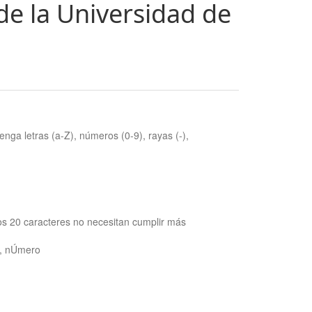
de la Universidad de
nga letras (a-Z), números (0-9), rayas (-),
os 20 caracteres no necesitan cumplir más
ra, nÚmero