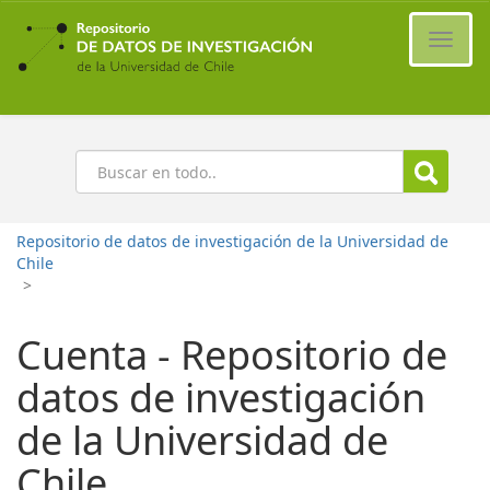
Ir
al
Cambi
contenido
naveg
principal
Buscar
Repositorio de datos de investigación de la Universidad de
Chile
>
Cuenta - Repositorio de
datos de investigación
de la Universidad de
Chile