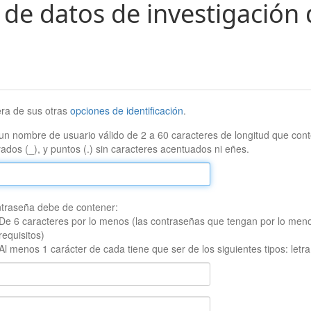
 de datos de investigación 
era de sus otras
opciones de identificación
.
un nombre de usuario válido de 2 a 60 caracteres de longitud que conte
ados (_), y puntos (.) sin caracteres acentuados ni eñes.
traseña debe de contener:
De 6 caracteres por lo menos (las contraseñas que tengan por lo men
requisitos)
Al menos 1 carácter de cada tiene que ser de los siguientes tipos: let