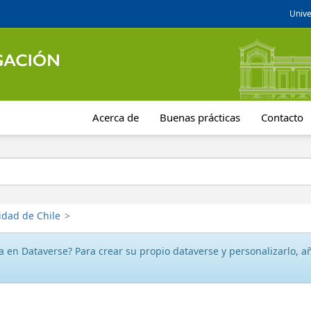
Unive
Acerca de
Buenas prácticas
Contacto
idad de Chile
>
 en Dataverse? Para crear su propio dataverse y personalizarlo, aña