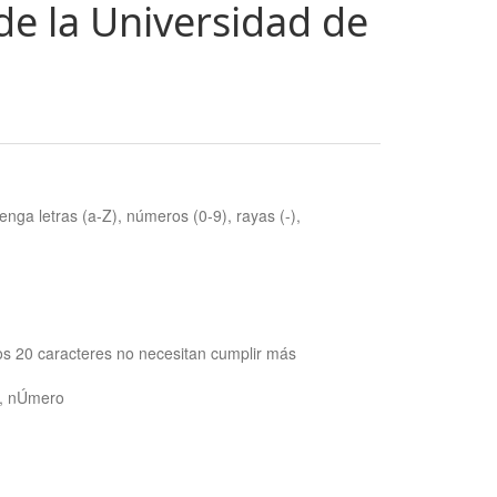
de la Universidad de
nga letras (a-Z), números (0-9), rayas (-),
os 20 caracteres no necesitan cumplir más
ra, nÚmero