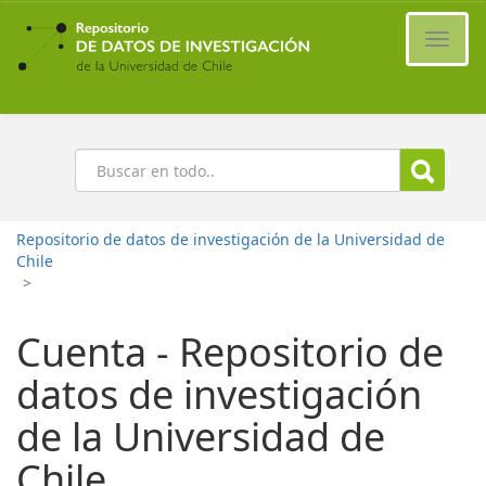
Ir
al
Cambi
contenido
naveg
principal
Buscar
Repositorio de datos de investigación de la Universidad de
Chile
>
Cuenta - Repositorio de
datos de investigación
de la Universidad de
Chile