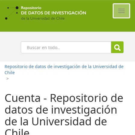
Ir
al
Cambi
contenido
naveg
principal
Buscar
Repositorio de datos de investigación de la Universidad de
Chile
>
Cuenta - Repositorio de
datos de investigación
de la Universidad de
Chile