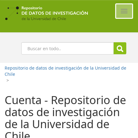
Ir
al
Cambi
contenido
naveg
principal
Buscar
Repositorio de datos de investigación de la Universidad de
Chile
>
Cuenta - Repositorio de
datos de investigación
de la Universidad de
Chile