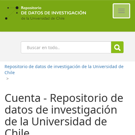
Ir
al
Cambi
contenido
naveg
principal
Buscar
Repositorio de datos de investigación de la Universidad de
Chile
>
Cuenta - Repositorio de
datos de investigación
de la Universidad de
Chile