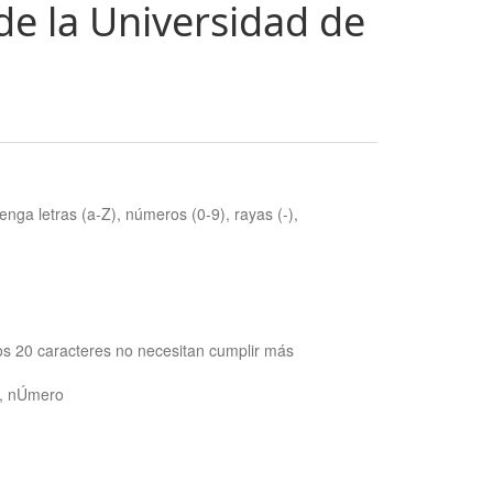
de la Universidad de
nga letras (a-Z), números (0-9), rayas (-),
os 20 caracteres no necesitan cumplir más
ra, nÚmero