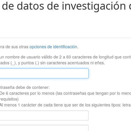
 de datos de investigación 
era de sus otras
opciones de identificación
.
un nombre de usuario válido de 2 a 60 caracteres de longitud que conte
ados (_), y puntos (.) sin caracteres acentuados ni eñes.
traseña debe de contener:
De 6 caracteres por lo menos (las contraseñas que tengan por lo men
requisitos)
Al menos 1 carácter de cada tiene que ser de los siguientes tipos: let