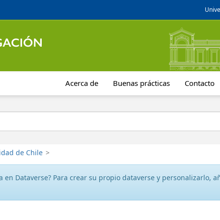
Unive
Acerca de
Buenas prácticas
Contacto
idad de Chile
>
 en Dataverse? Para crear su propio dataverse y personalizarlo, aña