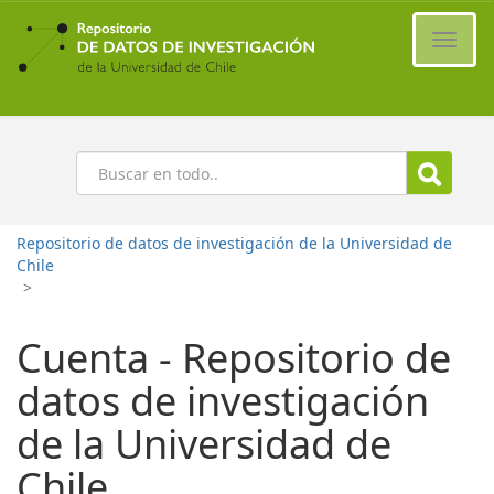
Ir
al
Cambi
contenido
naveg
principal
Buscar
Repositorio de datos de investigación de la Universidad de
Chile
>
Cuenta - Repositorio de
datos de investigación
de la Universidad de
Chile