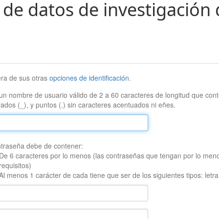
 de datos de investigación 
era de sus otras
opciones de identificación
.
un nombre de usuario válido de 2 a 60 caracteres de longitud que conte
ados (_), y puntos (.) sin caracteres acentuados ni eñes.
traseña debe de contener:
De 6 caracteres por lo menos (las contraseñas que tengan por lo men
requisitos)
Al menos 1 carácter de cada tiene que ser de los siguientes tipos: let