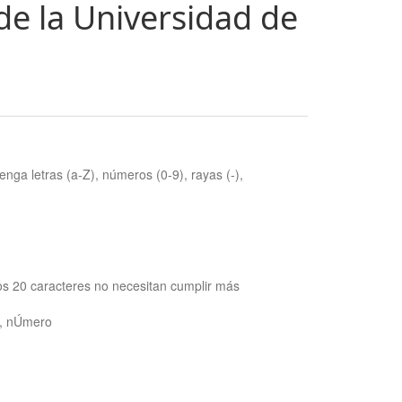
de la Universidad de
nga letras (a-Z), números (0-9), rayas (-),
os 20 caracteres no necesitan cumplir más
ra, nÚmero