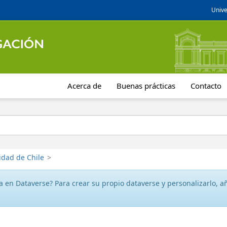
Unive
Acerca de
Buenas prácticas
Contacto
idad de Chile
>
 en Dataverse? Para crear su propio dataverse y personalizarlo, aña