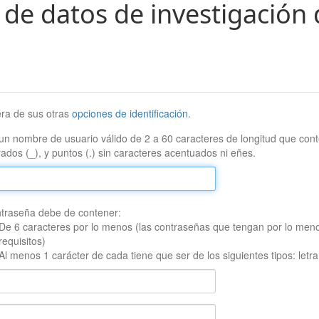
 de datos de investigación 
era de sus otras
opciones de identificación
.
un nombre de usuario válido de 2 a 60 caracteres de longitud que conte
ados (_), y puntos (.) sin caracteres acentuados ni eñes.
traseña debe de contener:
De 6 caracteres por lo menos (las contraseñas que tengan por lo men
requisitos)
Al menos 1 carácter de cada tiene que ser de los siguientes tipos: let