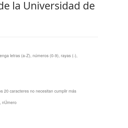
de la Universidad de
nga letras (a-Z), números (0-9), rayas (-),
os 20 caracteres no necesitan cumplir más
ra, nÚmero