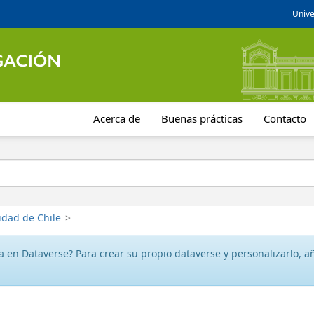
Unive
Acerca de
Buenas prácticas
Contacto
idad de Chile
>
 en Dataverse? Para crear su propio dataverse y personalizarlo, aña