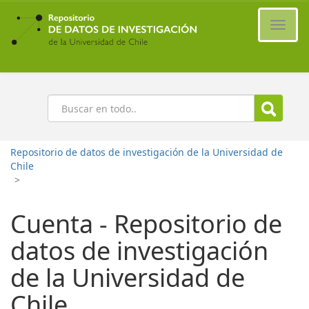
Ir
al
Cambi
contenido
naveg
principal
Buscar
Repositorio de datos de investigación de la Universidad de
Chile
>
Cuenta - Repositorio de
datos de investigación
de la Universidad de
Chile