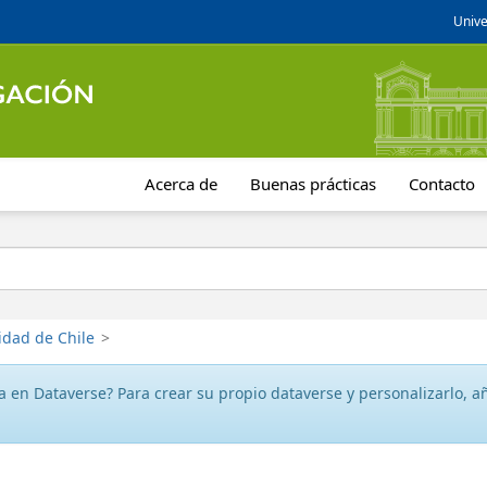
Unive
Acerca de
Buenas prácticas
Contacto
idad de Chile
>
 en Dataverse? Para crear su propio dataverse y personalizarlo, aña