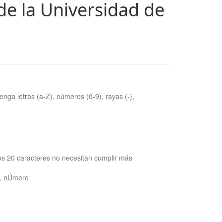
de la Universidad de
nga letras (a-Z), números (0-9), rayas (-),
os 20 caracteres no necesitan cumplir más
ra, nÚmero