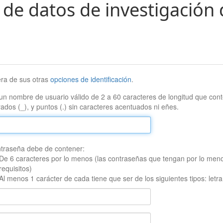
 de datos de investigación 
era de sus otras
opciones de identificación
.
un nombre de usuario válido de 2 a 60 caracteres de longitud que conte
ados (_), y puntos (.) sin caracteres acentuados ni eñes.
traseña debe de contener:
De 6 caracteres por lo menos (las contraseñas que tengan por lo men
requisitos)
Al menos 1 carácter de cada tiene que ser de los siguientes tipos: let