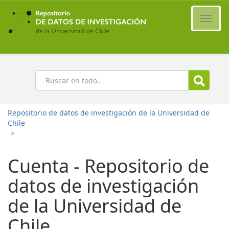
Ir
al
Cambi
contenido
naveg
principal
Buscar
Repositorio de datos de investigación de la Universidad de
Chile
>
Cuenta - Repositorio de
datos de investigación
de la Universidad de
Chile