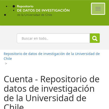
Ir
al
Cambi
contenido
naveg
principal
Buscar
Repositorio de datos de investigación de la Universidad de
Chile
>
Cuenta - Repositorio de
datos de investigación
de la Universidad de
Chile