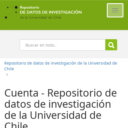
Ir
al
Cambi
contenido
naveg
principal
Buscar
Repositorio de datos de investigación de la Universidad de
Chile
>
Cuenta - Repositorio de
datos de investigación
de la Universidad de
Chile