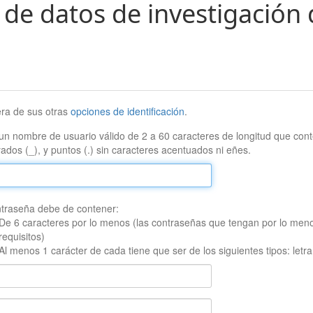
 de datos de investigación 
era de sus otras
opciones de identificación
.
un nombre de usuario válido de 2 a 60 caracteres de longitud que conte
ados (_), y puntos (.) sin caracteres acentuados ni eñes.
traseña debe de contener:
De 6 caracteres por lo menos (las contraseñas que tengan por lo men
requisitos)
Al menos 1 carácter de cada tiene que ser de los siguientes tipos: let