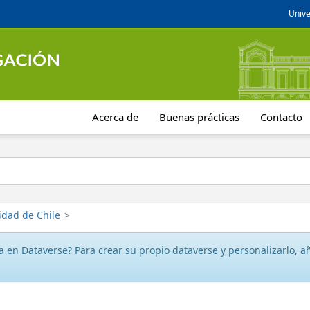
Unive
Acerca de
Buenas prácticas
Contacto
idad de Chile
>
 en Dataverse? Para crear su propio dataverse y personalizarlo, aña