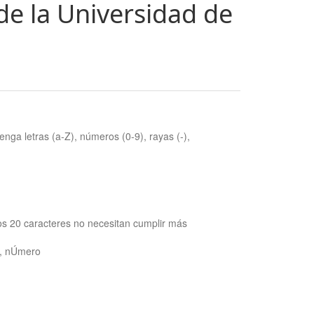
de la Universidad de
nga letras (a-Z), números (0-9), rayas (-),
os 20 caracteres no necesitan cumplir más
ra, nÚmero