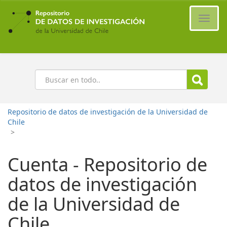
Ir
al
Cambi
contenido
naveg
principal
Buscar
Repositorio de datos de investigación de la Universidad de
Chile
>
Cuenta - Repositorio de
datos de investigación
de la Universidad de
Chile