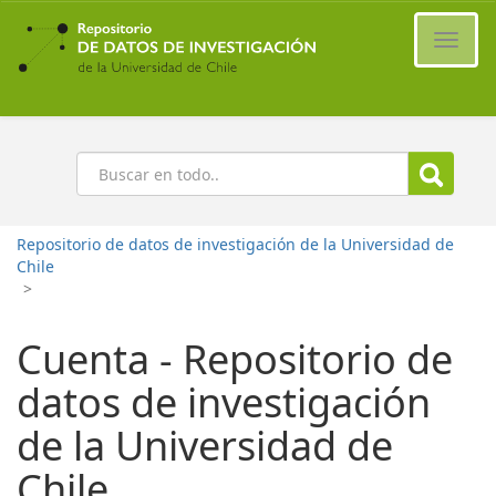
Ir
al
Cambi
contenido
naveg
principal
Buscar
Repositorio de datos de investigación de la Universidad de
Chile
>
Cuenta - Repositorio de
datos de investigación
de la Universidad de
Chile