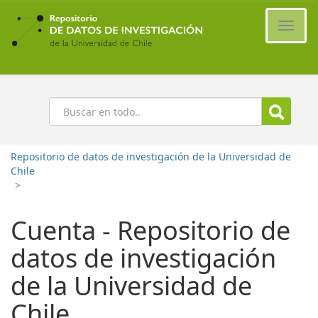
Ir
al
Cambi
contenido
naveg
principal
Buscar
Repositorio de datos de investigación de la Universidad de
Chile
>
Cuenta - Repositorio de
datos de investigación
de la Universidad de
Chile