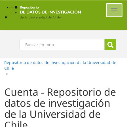
Ir
al
Cambi
contenido
naveg
principal
Buscar
Repositorio de datos de investigación de la Universidad de
Chile
>
Cuenta - Repositorio de
datos de investigación
de la Universidad de
Chile