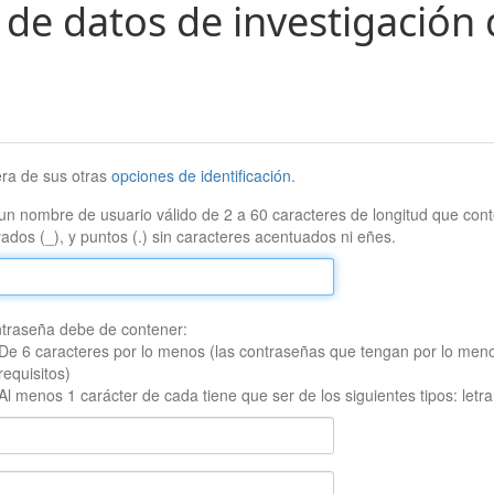
 de datos de investigación 
era de sus otras
opciones de identificación
.
un nombre de usuario válido de 2 a 60 caracteres de longitud que conte
ados (_), y puntos (.) sin caracteres acentuados ni eñes.
traseña debe de contener:
De 6 caracteres por lo menos (las contraseñas que tengan por lo men
requisitos)
Al menos 1 carácter de cada tiene que ser de los siguientes tipos: let