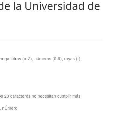
de la Universidad de
nga letras (a-Z), números (0-9), rayas (-),
os 20 caracteres no necesitan cumplir más
ra, nÚmero