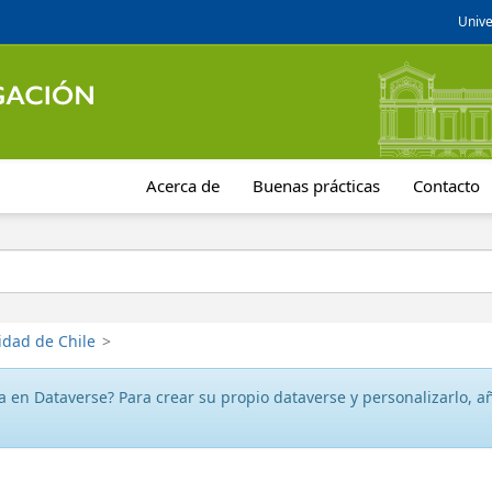
Unive
Acerca de
Buenas prácticas
Contacto
idad de Chile
>
 en Dataverse? Para crear su propio dataverse y personalizarlo, aña