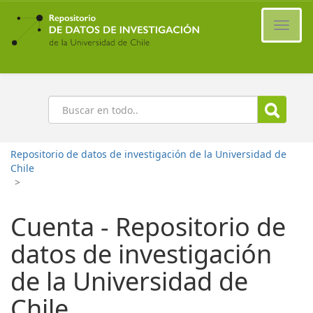
Ir
al
Cambi
contenido
naveg
principal
Buscar
Repositorio de datos de investigación de la Universidad de
Chile
>
Cuenta - Repositorio de
datos de investigación
de la Universidad de
Chile