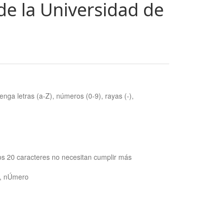
de la Universidad de
nga letras (a-Z), números (0-9), rayas (-),
os 20 caracteres no necesitan cumplir más
ra, nÚmero