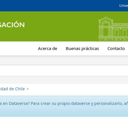
Unive
Acerca de
Buenas prácticas
Contacto
idad de Chile
>
 en Dataverse? Para crear su propio dataverse y personalizarlo, aña