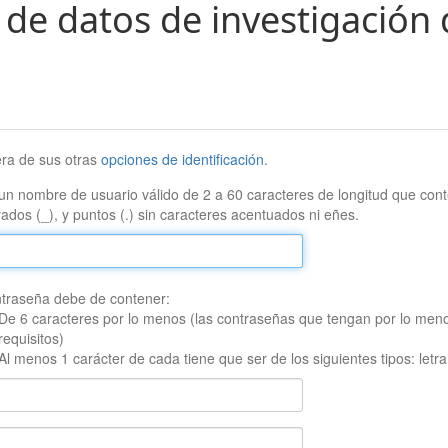
 de datos de investigación 
era de sus otras
opciones de identificación
.
un nombre de usuario válido de 2 a 60 caracteres de longitud que conte
ados (_), y puntos (.) sin caracteres acentuados ni eñes.
traseña debe de contener:
De 6 caracteres por lo menos (las contraseñas que tengan por lo men
requisitos)
Al menos 1 carácter de cada tiene que ser de los siguientes tipos: let