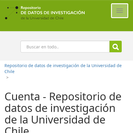
Ir
al
Cambi
contenido
naveg
principal
Buscar
Repositorio de datos de investigación de la Universidad de
Chile
>
Cuenta - Repositorio de
datos de investigación
de la Universidad de
Chile