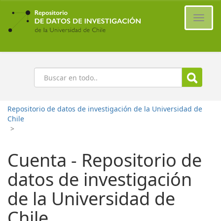
Ir
al
Cambi
contenido
naveg
principal
Buscar
Repositorio de datos de investigación de la Universidad de
Chile
>
Cuenta - Repositorio de
datos de investigación
de la Universidad de
Chile