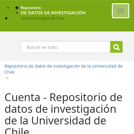
Ir
al
Cambi
contenido
naveg
principal
Buscar
Repositorio de datos de investigación de la Universidad de
Chile
>
Cuenta - Repositorio de
datos de investigación
de la Universidad de
Chile