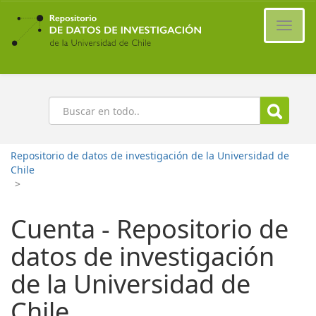
Ir
al
Cambi
contenido
naveg
principal
Buscar
Repositorio de datos de investigación de la Universidad de
Chile
>
Cuenta - Repositorio de
datos de investigación
de la Universidad de
Chile