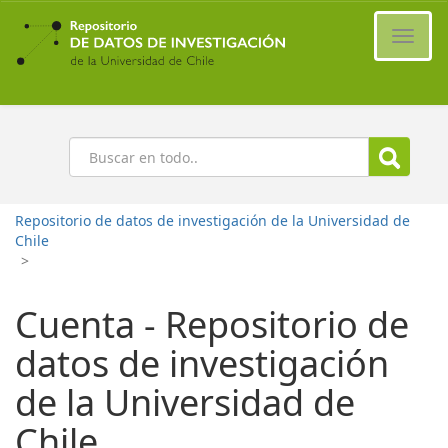
Ir
al
Cambi
contenido
naveg
principal
Buscar
Repositorio de datos de investigación de la Universidad de
Chile
>
Cuenta - Repositorio de
datos de investigación
de la Universidad de
Chile