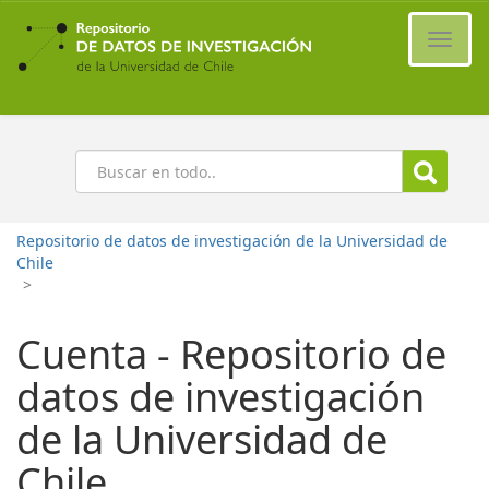
Ir
al
Cambi
contenido
naveg
principal
Buscar
Repositorio de datos de investigación de la Universidad de
Chile
>
Cuenta - Repositorio de
datos de investigación
de la Universidad de
Chile