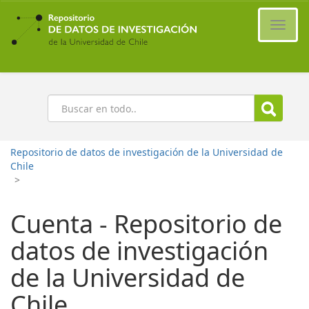
Ir
al
Cambi
contenido
naveg
principal
Buscar
Repositorio de datos de investigación de la Universidad de
Chile
>
Cuenta - Repositorio de
datos de investigación
de la Universidad de
Chile