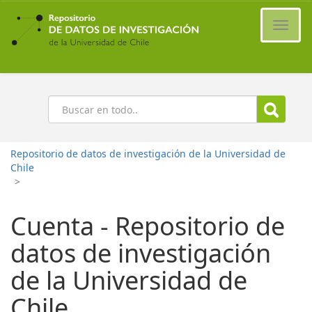
Ir
al
Cambi
contenido
naveg
principal
Buscar
Repositorio de datos de investigación de la Universidad de
Chile
>
Cuenta - Repositorio de
datos de investigación
de la Universidad de
Chile