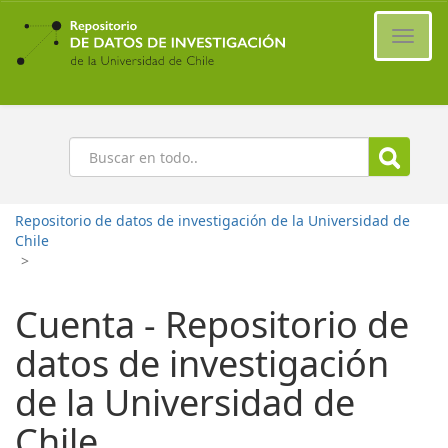
Ir
al
Cambi
contenido
naveg
principal
Buscar
Repositorio de datos de investigación de la Universidad de
Chile
>
Cuenta - Repositorio de
datos de investigación
de la Universidad de
Chile